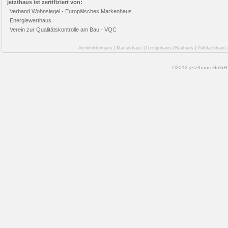
jetzthaus ist zertifiziert von:
Verband Wohnsiegel - Europäisches Markenhaus
Energiewerthaus
Verein zur Qualitätskontrolle am Bau - VQC
Architektenhaus
|
Massivhaus
|
Designhaus
|
Bauhaus
|
Pultdachhaus
©2012 jetzthaus GmbH